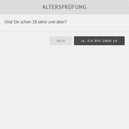
Unsere Marken
Shop
ALTERSPRÜFUNG
Sind Sie schon 18 Jahre und älter?
Navigation
überspringen
für Ostern und Weihnachten
Auch Osterhasen und Weihnachtsmänner kaufen bei Schnaps4fun...
für Ostern und Weihnachten
Sortimentsübersicht