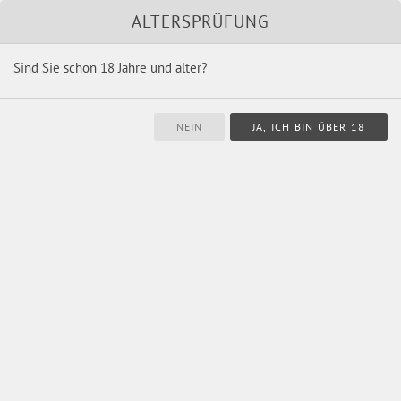
Unsere Marken
Shop
ALTERSPRÜFUNG
Sind Sie schon 18 Jahre und älter?
Navigation
überspringen
für Notfälle
Für jeden „Notfall“ bestens gerüstet mit den Schnaps-Ideen, made by
Schnaps4fun.
Sortimentsübersicht
für Notfälle