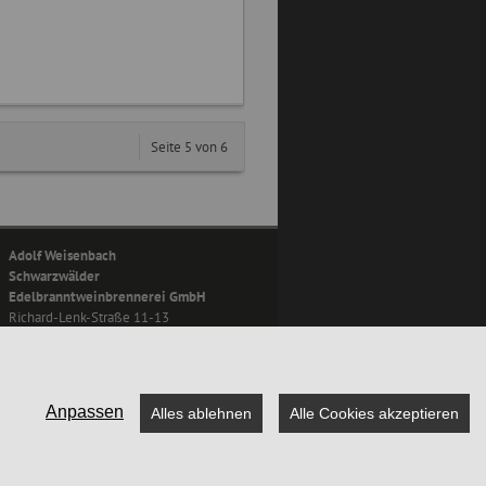
Seite 5 von 6
Adolf Weisenbach
Schwarzwälder
Edelbranntweinbrennerei GmbH
Richard-Lenk-Straße 11-13
77876 Kappelrodeck
Anpassen
Alles ablehnen
Alle Cookies akzeptieren
schutzerklärung
|
Kontakt
|
Mobile Version