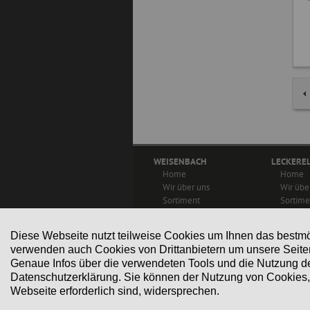
WEISENBACH
LECKERE
Navigation
Navigatio
Home
Home
überspringen
übersprin
Wir über uns
Wir übe
Sortiment
Sortime
Rezepte
Rezept
Aktuelles &
Aktuell
Diese Webseite nutzt teilweise Cookies um Ihnen das bestm
Veranstaltungen
Kontakt
verwenden auch Cookies von Drittanbietern um unsere Seite
Kontakt
Genaue Infos über die verwendeten Tools und die Nutzung de
Datenschutzerklärung. Sie können der Nutzung von Cookies, 
Webseite erforderlich sind, widersprechen.