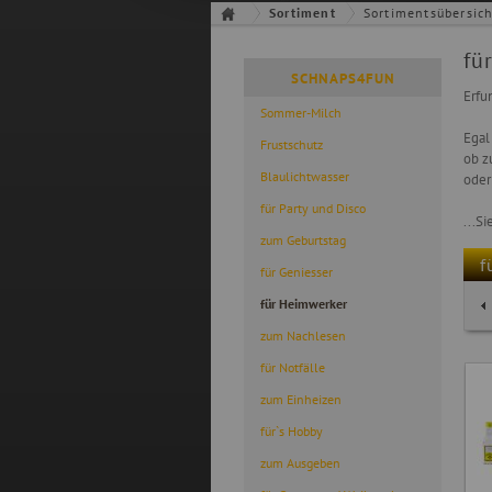
Sortiment
Sortimentsübersic
fü
SCHNAPS4FUN
Erfu
Sommer-Milch
Egal
Frustschutz
ob z
Blaulichtwasser
oder
für Party und Disco
...S
zum Geburtstag
f
für Geniesser
für Heimwerker
zum Nachlesen
für Notfälle
zum Einheizen
für`s Hobby
zum Ausgeben