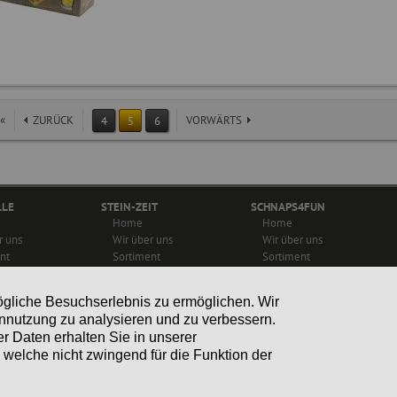
«
ZURÜCK
VORWÄRTS
4
5
6
LLE
STEIN-ZEIT
SCHNAPS4FUN
n
Navigation
Navigation
Home
Home
gen
überspringen
überspringen
r uns
Wir über uns
Wir über uns
nt
Sortiment
Sortiment
e
Rezepte
Aktuelles, Neuheiten &
es & Presse
Aktuelles & Presse
Termine
ögliche Besuchserlebnis zu ermöglichen. Wir
Kontakt
Kontakt
nnutzung zu analysieren und zu verbessern.
r Daten erhalten Sie in unserer
welche nicht zwingend für die Funktion der
© 2026
Webdesign by eSales Media
|
Impressum
|
Daten