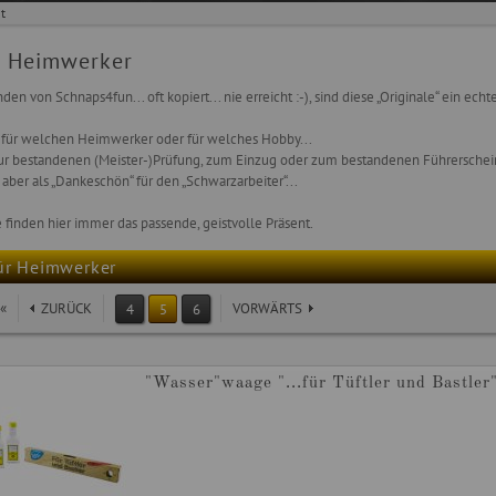
ht
r Heimwerker
nden von Schnaps4fun... oft kopiert... nie erreicht :-), sind diese „Originale“ ein e
 für welchen Heimwerker oder für welches Hobby...
ur bestandenen (Meister-)Prüfung, zum Einzug oder zum bestandenen Führerschein
 aber als „Dankeschön“ für den „Schwarzarbeiter“...
ie finden hier immer das passende, geistvolle Präsent.
ür Heimwerker
«
ZURÜCK
VORWÄRTS
4
5
6
"Wasser"waage "...für Tüftler und Bastler