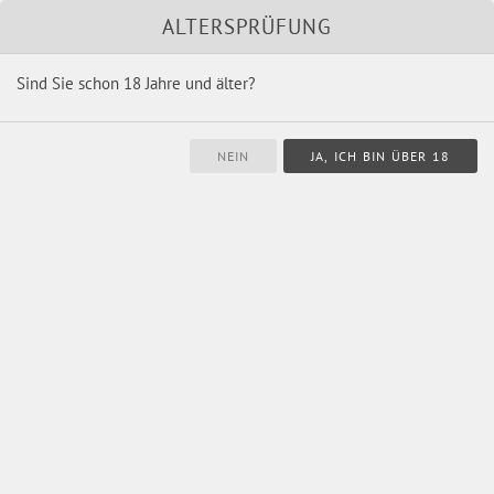
Unsere Marken
Shop
ALTERSPRÜFUNG
Sind Sie schon 18 Jahre und älter?
Navigation
überspringen
Frustschutz
1
2
Sortimentsübersicht