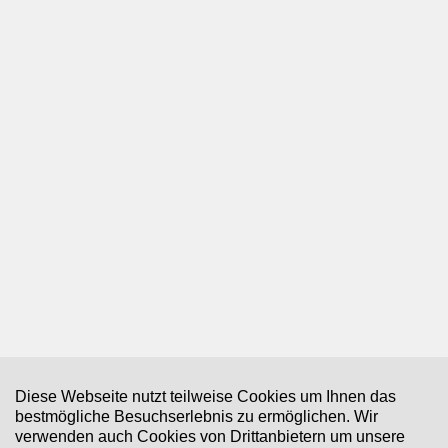
für Heimwerker
zum Nachlesen
für Notfälle
zum Einheizen
für`s Hobby
zum Ausgeben
für Ostern und Weihnachten
Schnäppchen
Gläser und Accessoires
Desktop-Version
Diese Webseite nutzt teilweise Cookies um Ihnen das
bestmögliche Besuchserlebnis zu ermöglichen. Wir
Adolf Weisenbach
verwenden auch Cookies von Drittanbietern um unsere
Schwarzwälder Brennerei GmbH